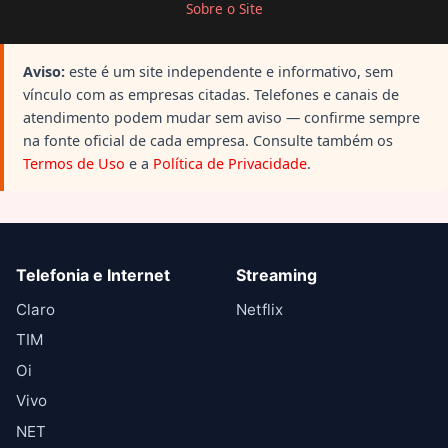
Sobre o Site
Aviso:
este é um site independente e informativo, sem
vínculo com as empresas citadas. Telefones e canais de
atendimento podem mudar sem aviso — confirme sempre
na fonte oficial de cada empresa. Consulte também os
Termos de Uso
e a
Política de Privacidade
.
Telefonia e Internet
Streaming
Claro
Netflix
TIM
Oi
Vivo
NET