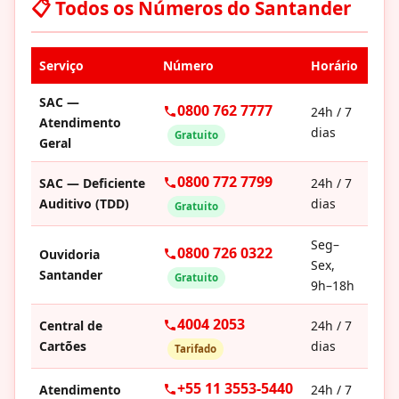
📋 Todos os Números do Santander
Serviço
Número
Horário
SAC —
0800 762 7777
24h / 7
Atendimento
dias
Gratuito
Geral
0800 772 7799
SAC — Deficiente
24h / 7
Auditivo (TDD)
dias
Gratuito
Seg–
0800 726 0322
Ouvidoria
Sex,
Santander
Gratuito
9h–18h
4004 2053
Central de
24h / 7
Cartões
dias
Tarifado
+55 11 3553-5440
Atendimento
24h / 7