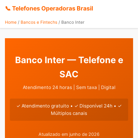
📞 Telefones Operadoras Brasil
Home
/
Bancos e Fintechs
/
Banco Inter
Banco Inter — Telefone e
SAC
Atendimento 24 horas | Sem taxa | Digital
✓ Atendimento gratuito • ✓ Disponível 24h • ✓
Múltiplos canais
Atualizado em junho de 2026