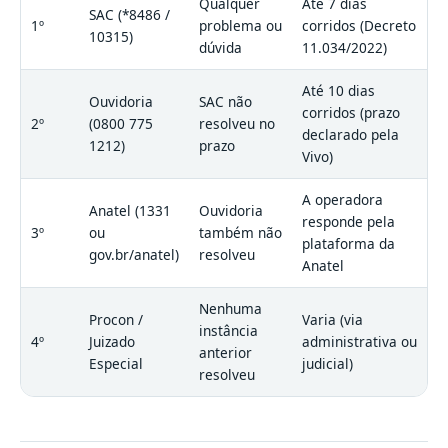
Qualquer
Até 7 dias
SAC (*8486 /
1º
problema ou
corridos (Decreto
10315)
dúvida
11.034/2022)
Até 10 dias
Ouvidoria
SAC não
corridos (prazo
2º
(0800 775
resolveu no
declarado pela
1212)
prazo
Vivo)
A operadora
Anatel (1331
Ouvidoria
responde pela
3º
ou
também não
plataforma da
gov.br/anatel)
resolveu
Anatel
Nenhuma
Procon /
Varia (via
instância
4º
Juizado
administrativa ou
anterior
Especial
judicial)
resolveu