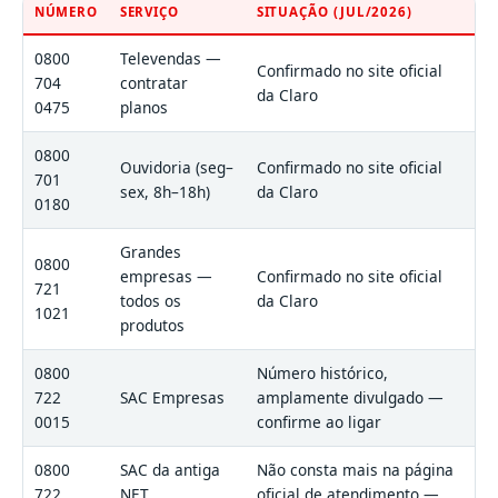
NÚMERO
SERVIÇO
SITUAÇÃO (JUL/2026)
0800
Televendas —
Confirmado no site oficial
704
contratar
da Claro
0475
planos
0800
Ouvidoria (seg–
Confirmado no site oficial
701
sex, 8h–18h)
da Claro
0180
Grandes
0800
empresas —
Confirmado no site oficial
721
todos os
da Claro
1021
produtos
0800
Número histórico,
722
SAC Empresas
amplamente divulgado —
0015
confirme ao ligar
0800
SAC da antiga
Não consta mais na página
722
NET
oficial de atendimento —