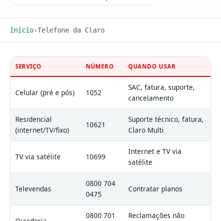
Início
Telefone da Claro
SERVIÇO
NÚMERO
QUANDO USAR
SAC, fatura, suporte,
Celular (pré e pós)
1052
cancelamento
Residencial
Suporte técnico, fatura,
10621
(internet/TV/fixo)
Claro Multi
Internet e TV via
TV via satélite
10699
satélite
0800 704
Televendas
Contratar planos
0475
0800 701
Reclamações não
Ouvidoria